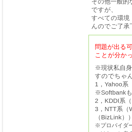
その他一般的
ですが、
すべての環境
んのでご了承
問題が出る
ことが分か
※現状私自
すのでちゃ
1，Yaho
※Softban
2，KDDI系
3，NTT系（W
（BizLink）
※プロバイダ