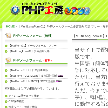
HOME
> 【MultiLangForm01】PHPメールフォーム多言語対応版 フリー（無
PHPメールフォーム（無料）
【MultiLangFo
【MailForm01】メールフォーム フリー
当サイトで配
【MultiLangForm01】多言語対応版
版です。
PHPメールフォーム
（有料）
中国語（
簡体
語に対応してい
【MailForm-FULL】日本語通常版
ただし、当方
【MailForm-FULL-MLang】多言語対応版
【MailForm-FULL-SMTP】SMTP送信版
行えておりま
有料版には以下の機能が付いています。
ただ、今まで
アドレス2重チェック機能
字
）、韓国語
CSV保存機能
に動作する旨
禁止ワード、禁止IP機能