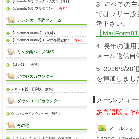
【Calendar02】テキスト入力付（無料）
すべての主
【Calendar03】プルダウン付
（有料）
てはフリー版
カレンダー予約フォーム
考下さい。
【MailFor
【CalendarForm01】（無料）
【CalendarForm02】CSV保存機能付き
（有料）
長年の運用
リンク集ページCMS
メール送信自
【Link01】（無料）
2016/8
アクセスカウンター
を追加しました
テキスト版、画像版（無料）
メールフォー
ダウンロードカウンター
多言語版はそ
ダウンロードカウンター（無料）
その他
メールフォーム
【PKOBO-CS-API】API連携中古車情報システム