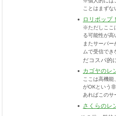
※個人的には
ことはまずな
ロリポップ
※ただしここ
る可能性が高
またサーバー
ムで受信でき
だコスパ的
カゴヤのレ
ここは高機能
がOKという
あればこのサ
さくらのレ