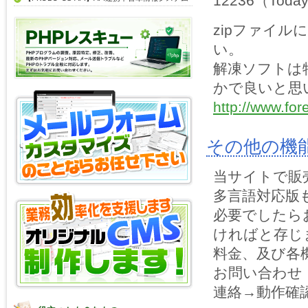
12236（
Today
zipファイ
い。
解凍ソフトは特
かで良いと思
http://www.for
その他の機
当サイトで販
多言語対応版
必要でしたら
ければと存じ
料金、及び各
お問い合わせ
連絡→動作確