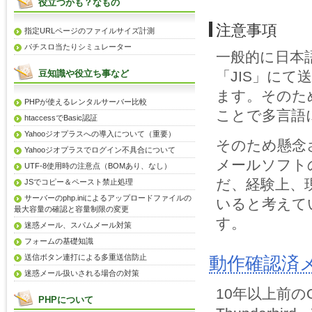
役立つかも？なもの
注意事項
指定URLページのファイルサイズ計測
パチスロ当たりシミュレーター
一般的に日本
豆知識や役立ち事など
「JIS」に
ます。そのた
PHPが使えるレンタルサーバー比較
ことで多言語
htaccessでBasic認証
Yahooジオプラスへの導入について（重要）
そのため懸念
Yahooジオプラスでログイン不具合について
メールソフト
UTF-8使用時の注意点（BOMあり、なし）
だ、経験上、
JSでコピー＆ペースト禁止処理
サーバーのphp.iniによるアップロードファイルの
いると考えて
最大容量の確認と容量制限の変更
す。
迷惑メール、スパムメール対策
フォームの基礎知識
送信ボタン連打による多重送信防止
動作確認済
迷惑メール扱いされる場合の対策
10年以上前のOutl
PHPについて