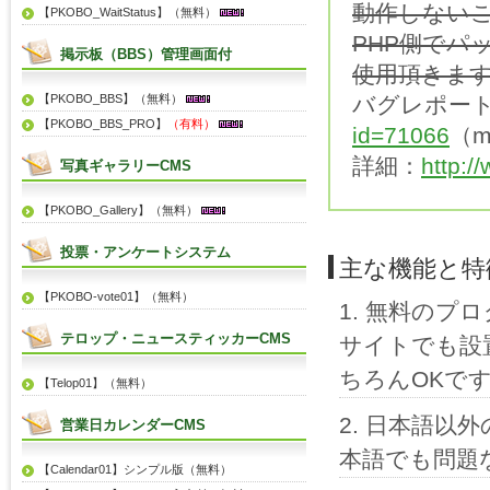
動作しない
【PKOBO_WaitStatus】（無料）
PHP側でパ
掲示板（BBS）管理画面付
使用頂きま
【PKOBO_BBS】（無料）
バグレポー
【PKOBO_BBS_PRO】
（有料）
id=71066
（m
詳細：
http:/
写真ギャラリーCMS
【PKOBO_Gallery】（無料）
投票・アンケートシステム
主な機能と特
【PKOBO-vote01】（無料）
無料のプロ
テロップ・ニュースティッカーCMS
サイトでも設
ちろんOKで
【Telop01】（無料）
日本語以外
営業日カレンダーCMS
本語でも問題
【Calendar01】シンプル版（無料）