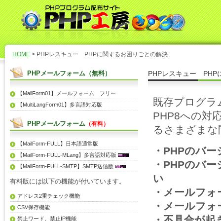
HOME
> PHPレスキュー PHPに関するお困りごとの解決
PHPメールフォーム（無料）
PHPレスキュー PH
【MailForm01】メールフォーム フリー
既存プログラ
【MultiLangForm01】多言語対応版
PHP8への
PHPメールフォーム
（有料）
るさまざまな
【MailForm-FULL】日本語通常版
・PHPのバ
【MailForm-FULL-MLang】多言語対応版
・PHPのバ
【MailForm-FULL-SMTP】SMTP送信版
い
有料版には以下の機能が付いています。
・メールフォ
アドレス2重チェック機能
・メールフォ
CSV保存機能
・不具合が起
禁止ワード、禁止IP機能