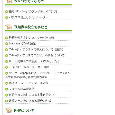
役立つかも？なもの
指定URLページのファイルサイズ計測
パチスロ当たりシミュレーター
豆知識や役立ち事など
PHPが使えるレンタルサーバー比較
htaccessでBasic認証
Yahooジオプラスへの導入について（重要）
Yahooジオプラスでログイン不具合について
UTF-8使用時の注意点（BOMあり、なし）
JSでコピー＆ペースト禁止処理
サーバーのphp.iniによるアップロードファイルの
最大容量の確認と容量制限の変更
迷惑メール、スパムメール対策
フォームの基礎知識
送信ボタン連打による多重送信防止
迷惑メール扱いされる場合の対策
PHPについて