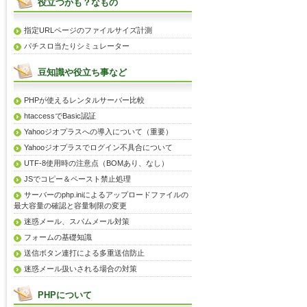
役立つかも？なもの
指定URLページのファイルサイズ計測
パチスロ当たりシミュレーター
豆知識や役立ち事など
PHPが使えるレンタルサーバー比較
htaccessでBasic認証
Yahooジオプラスへの導入について（重要）
Yahooジオプラスでログイン不具合について
UTF-8使用時の注意点（BOMあり、なし）
JSでコピー＆ペースト禁止処理
サーバーのphp.iniによるアップロードファイルの
最大容量の確認と容量制限の変更
迷惑メール、スパムメール対策
フォームの基礎知識
送信ボタン連打による多重送信防止
迷惑メール扱いされる場合の対策
PHPについて