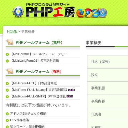
HOME
> 事業概要
PHPメールフォーム（無料）
事業概要
【MailForm01】メールフォーム フリー
【MultiLangForm01】多言語対応版
社名（屋号）
PHPメールフォーム
（有料）
設立
【MailForm-FULL】日本語通常版
事業形態
【MailForm-FULL-MLang】多言語対応版
【MailForm-FULL-SMTP】SMTP送信版
事業内容
有料版には以下の機能が付いています。
アドレス2重チェック機能
代表者
CSV保存機能
禁止ワード、禁止IP機能
所在地