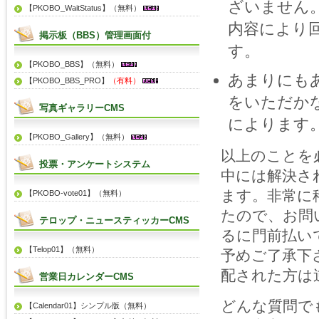
ざいません
【PKOBO_WaitStatus】（無料）
内容により
掲示板（BBS）管理画面付
す。
【PKOBO_BBS】（無料）
あまりにも
【PKOBO_BBS_PRO】
（有料）
をいただか
写真ギャラリーCMS
によります
【PKOBO_Gallery】（無料）
以上のことを
投票・アンケートシステム
中には解決さ
ます。非常に
【PKOBO-vote01】（無料）
たので、お問
テロップ・ニュースティッカーCMS
るに門前払い
【Telop01】（無料）
予めご了承下
配された方は
営業日カレンダーCMS
どんな質問で
【Calendar01】シンプル版（無料）