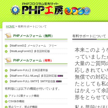
HOME
> 有料サポートについて
PHPメールフォーム（無料）
有料サポートについて
【MailForm01】メールフォーム フリー
本来このよう
【MultiLangForm01】多言語対応版
っていました
PHPメールフォーム
（有料）
大量のご質問
応しきれてい
【MailForm-FULL】日本語通常版
無償での対応
【MailForm-FULL-MLang】多言語対応版
【MailForm-FULL-SMTP】SMTP送信版
たとしても私
有料版には以下の機能が付いています。
はかえって余
アドレス2重チェック機能
形をとらせて
CSV保存機能
私も普段はほ
禁止ワード、禁止IP機能