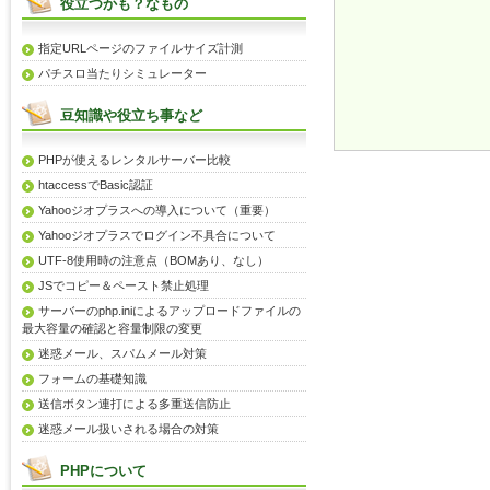
役立つかも？なもの
指定URLページのファイルサイズ計測
パチスロ当たりシミュレーター
豆知識や役立ち事など
PHPが使えるレンタルサーバー比較
htaccessでBasic認証
Yahooジオプラスへの導入について（重要）
Yahooジオプラスでログイン不具合について
UTF-8使用時の注意点（BOMあり、なし）
JSでコピー＆ペースト禁止処理
サーバーのphp.iniによるアップロードファイルの
最大容量の確認と容量制限の変更
迷惑メール、スパムメール対策
フォームの基礎知識
送信ボタン連打による多重送信防止
迷惑メール扱いされる場合の対策
PHPについて