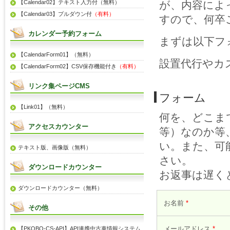
【Calendar02】テキスト入力付（無料）
が、内容によ
【Calendar03】プルダウン付
（有料）
すので、何卒
カレンダー予約フォーム
まずは以下フ
【CalendarForm01】（無料）
設置代行やカ
【CalendarForm02】CSV保存機能付き
（有料）
リンク集ページCMS
フォーム
【Link01】（無料）
何を、どこま
アクセスカウンター
等）なのか等
い。また、可
テキスト版、画像版（無料）
さい。
ダウンロードカウンター
お返事は遅く
ダウンロードカウンター（無料）
お名前
*
その他
メールアドレス
*
【PKOBO-CS-API】API連携中古車情報システム