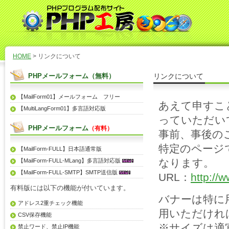
HOME
> リンクについて
PHPメールフォーム（無料）
リンクについて
【MailForm01】メールフォーム フリー
あえて申すこ
【MultiLangForm01】多言語対応版
っていただい
PHPメールフォーム
（有料）
事前、事後の
特定のページ
【MailForm-FULL】日本語通常版
なります。
【MailForm-FULL-MLang】多言語対応版
【MailForm-FULL-SMTP】SMTP送信版
URL：
http://w
有料版には以下の機能が付いています。
バナーは特に
アドレス2重チェック機能
用いただけれ
CSV保存機能
※サイズは適
禁止ワード、禁止IP機能