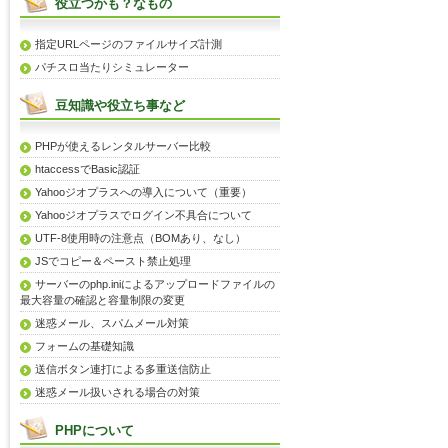
役立つかも？なもの
指定URLページのファイルサイズ計測
パチスロ当たりシミュレーター
豆知識や役立ち事など
PHPが使えるレンタルサーバー比較
htaccessでBasic認証
Yahooジオプラスへの導入について（重要）
Yahooジオプラスでログイン不具合について
UTF-8使用時の注意点（BOMあり、なし）
JSでコピー＆ペースト禁止処理
サーバーのphp.iniによるアップロードファイルの
最大容量の確認と容量制限の変更
迷惑メール、スパムメール対策
フォームの基礎知識
送信ボタン連打による多重送信防止
迷惑メール扱いされる場合の対策
PHPについて