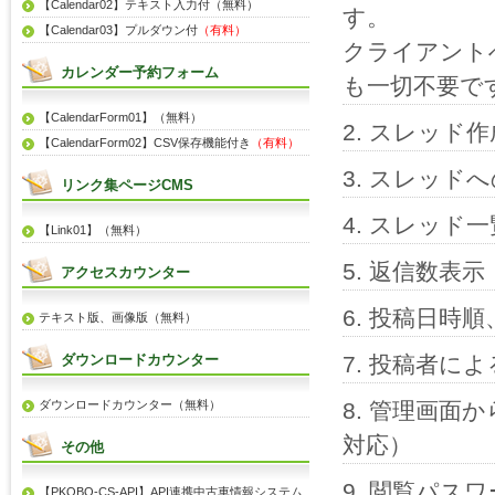
【Calendar02】テキスト入力付（無料）
す。
【Calendar03】プルダウン付
（有料）
クライアント
カレンダー予約フォーム
も一切不要で
【CalendarForm01】（無料）
スレッド作
【CalendarForm02】CSV保存機能付き
（有料）
スレッドへ
リンク集ページCMS
スレッド一
【Link01】（無料）
返信数表示
アクセスカウンター
投稿日時順
テキスト版、画像版（無料）
ダウンロードカウンター
投稿者によ
ダウンロードカウンター（無料）
管理画面か
対応）
その他
閲覧パスワ
【PKOBO-CS-API】API連携中古車情報システム