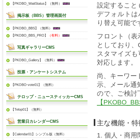
【PKOBO_WaitStatus】（無料）
設定すること
デフォルトは
掲示板（BBS）管理画面付
り替え可能で
【PKOBO_BBS】（無料）
フロント（表
【PKOBO_BBS_PRO】
（有料）
としており、
写真ギャラリーCMS
スタマイズも
【PKOBO_Gallery】（無料）
対応します。
投票・アンケートシステム
尚、キーワー
示、メール通
【PKOBO-vote01】（無料）
ので、ご検討
テロップ・ニュースティッカーCMS
【PKOBO_B
【Telop01】（無料）
営業日カレンダーCMS
主な機能・特
個人・商用
【Calendar01】シンプル版（無料）