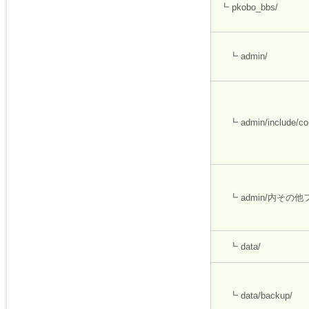
┗ pkobo_bbs/
┗ admin/
┗ admin/include/con
┗ admin/内その
┗ data/
┗ data/backup/