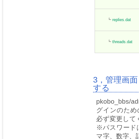
┗
replies.dat
┗
threads.dat
3，管理画
する
pkobo_bbs/
グインのため
必ず変更して
※パスワード
マ字、数字、