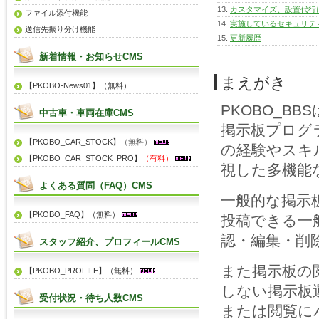
カスタマイズ、設置代行
ファイル添付機能
実施しているセキュリテ
送信先振り分け機能
更新履歴
新着情報・お知らせCMS
まえがき
【PKOBO-News01】（無料）
PKOBO_B
中古車・車両在庫CMS
掲示板プログ
【PKOBO_CAR_STOCK】
（無料）
の経験やスキ
【PKOBO_CAR_STOCK_PRO】
（有料）
視した多機能
よくある質問（FAQ）CMS
一般的な掲示
【PKOBO_FAQ】（無料）
投稿できる一
認・編集・削
スタッフ紹介、プロフィールCMS
また掲示板の
【PKOBO_PROFILE】（無料）
しない掲示板
受付状況・待ち人数CMS
または閲覧に