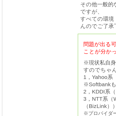
その他一般的
ですが、
すべての環境
んのでご了承
問題が出る
ことが分か
※現状私自
すのでちゃ
1，Yaho
※Softban
2，KDDI系
3，NTT系（W
（BizLink）
※プロバイダ