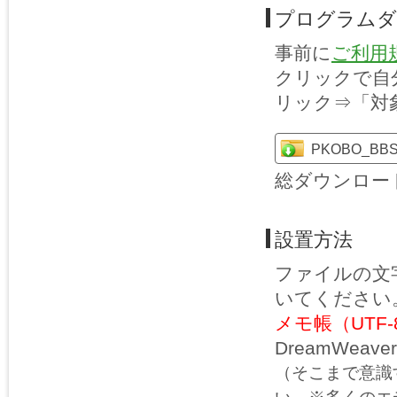
プログラムダ
事前に
ご利用
クリックで自
リック⇒「対
PKOBO_BBS.
総ダウンロード
設置方法
ファイルの文
いてください
メモ帳（UTF
DreamWea
（そこまで意識