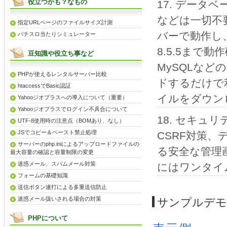
役立つかも？なもの
データベ
などは一切不
指定URLページのファイルサイズ計測
バーで動作し、
パチスロ当たりシミュレーター
8.5.5まで動
豆知識や役立ち事など
MySQLな
PHPが使えるレンタルサーバー比較
ドするだけで
htaccessでBasic認証
イルをダウン
Yahooジオプラスへの導入について（重要）
Yahooジオプラスでログイン不具合について
セキュリ
UTF-8使用時の注意点（BOMあり、なし）
JSでコピー＆ペースト禁止処理
CSRF対策
サーバーのphp.iniによるアップロードファイルの
る安全な管理
最大容量の確認と容量制限の変更
迷惑メール、スパムメール対策
にはワンタイ
フォームの基礎知識
送信ボタン連打による多重送信防止
迷惑メール扱いされる場合の対策
サンプルデモ
PHPについて