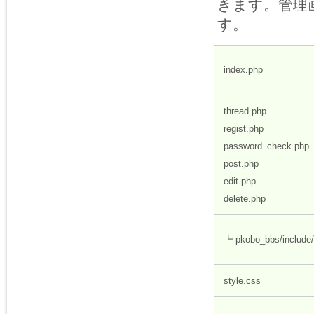
きます。管理
す。
index.php
thread.php
regist.php
password_check.php
post.php
edit.php
delete.php
┗ pkobo_bbs/include/
style.css