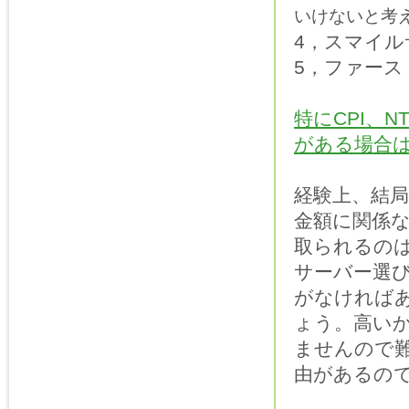
いけないと考
4，スマイル
5，ファース
特にCPI、
がある場合
経験上、結
金額に関係
取られるの
サーバー選
がなければ
ょう。高い
ませんので
由があるの