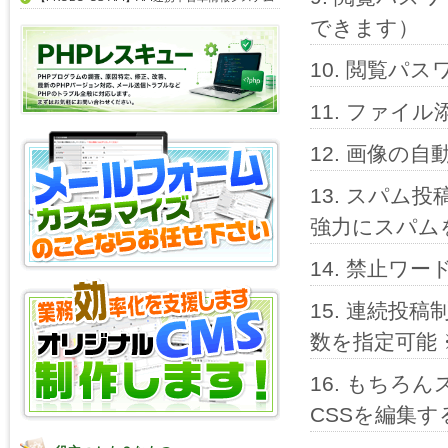
できます）
閲覧パスワ
ファイル
画像の自
スパム投
強力にスパム
禁止ワー
連続投稿
数を指定可能 
もちろん
CSSを編集