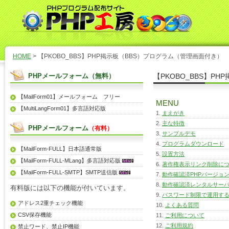
HOME
> 【PKOBO_BBS】PHP掲示板（BBS）プログラム（管理画面付き
PHPメールフォーム（無料）
【PKOBO_BBS】
【MailForm01】メールフォーム フリー
MENU
【MultiLangForm01】多言語対応版
まえがき
主な特徴
PHPメールフォーム
（有料）
サンプルデモ
プログラムダウンロード
【MailForm-FULL】日本語通常版
設置方法
【MailForm-FULL-MLang】多言語対応版
著作権表示リンク削除に
【MailForm-FULL-SMTP】SMTP送信版
動作確認済PHPバージョ
動作確認済レンタルサー
有料版には以下の機能が付いています。
パスワード制限で運用す
アドレス2重チェック機能
よくある質問
CSV保存機能
ご利用について
ご利用規約
禁止ワード、禁止IP機能