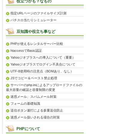
役立つかも？なもの
指定URLページのファイルサイズ計測
パチスロ当たりシミュレーター
豆知識や役立ち事など
PHPが使えるレンタルサーバー比較
htaccessでBasic認証
Yahooジオプラスへの導入について（重要）
Yahooジオプラスでログイン不具合について
UTF-8使用時の注意点（BOMあり、なし）
JSでコピー＆ペースト禁止処理
サーバーのphp.iniによるアップロードファイルの
最大容量の確認と容量制限の変更
迷惑メール、スパムメール対策
フォームの基礎知識
送信ボタン連打による多重送信防止
迷惑メール扱いされる場合の対策
PHPについて