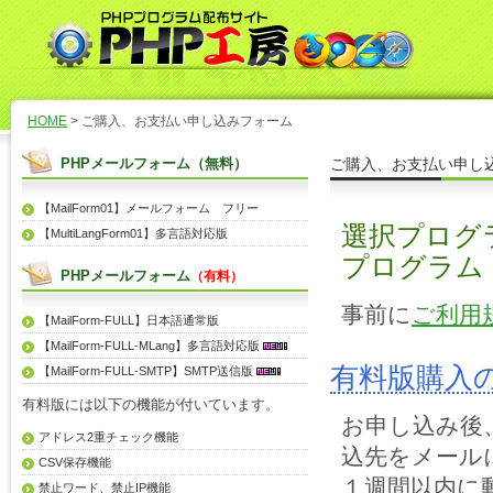
HOME
> ご購入、お支払い申し込みフォーム
PHPメールフォーム（無料）
ご購入、お支払い申し
【MailForm01】メールフォーム フリー
選択プログラ
【MultiLangForm01】多言語対応版
プログラム
PHPメールフォーム
（有料）
事前に
ご利用
【MailForm-FULL】日本語通常版
【MailForm-FULL-MLang】多言語対応版
有料版購入
【MailForm-FULL-SMTP】SMTP送信版
有料版には以下の機能が付いています。
お申し込み後
アドレス2重チェック機能
込先をメール
CSV保存機能
１週間以内に
禁止ワード、禁止IP機能