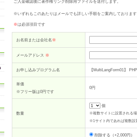
ご入金確認後に著作権リンク削除用ファイルを送付します。
※いずれもこのあたりはメールでも詳しい手順をご案内しております
※
は必須項目です
お名前または会社名
※
メールアドレス
※
お申し込みプログラム名
【MultiLangForm0
単価
0円
※フリー版は0円です
個
数量
※複数サイトに設置される場
※1サイト内であれば複数設
削除する（+2,000円）