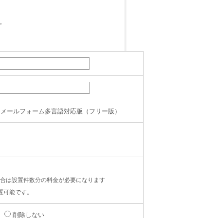
。
1】 PHPメールフォーム多言語対応版（フリー版）
合は設置件数分の料金が必要になります
置可能です。
削除しない