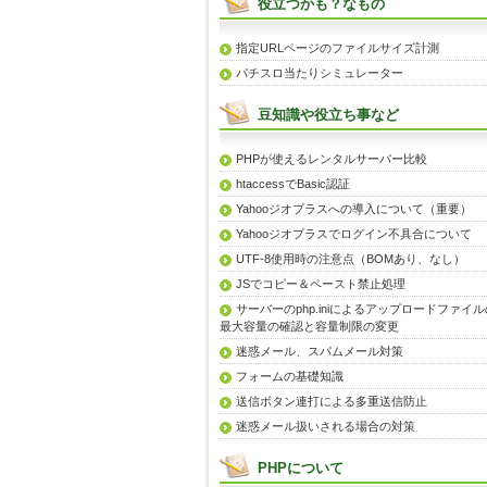
役立つかも？なもの
指定URLページのファイルサイズ計測
パチスロ当たりシミュレーター
豆知識や役立ち事など
PHPが使えるレンタルサーバー比較
htaccessでBasic認証
Yahooジオプラスへの導入について（重要）
Yahooジオプラスでログイン不具合について
UTF-8使用時の注意点（BOMあり、なし）
JSでコピー＆ペースト禁止処理
サーバーのphp.iniによるアップロードファイル
最大容量の確認と容量制限の変更
迷惑メール、スパムメール対策
フォームの基礎知識
送信ボタン連打による多重送信防止
迷惑メール扱いされる場合の対策
PHPについて