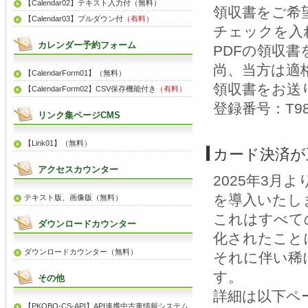
【Calendar02】テキスト入力付（無料）
領収書をご希
【Calendar03】プルダウン付
（有料）
チェックを入
カレンダー予約フォーム
PDFの領収
尚、当方は適
【CalendarForm01】（無料）
領収書をお送
【CalendarForm02】CSV保存機能付き
（有料）
登録番号：T981
リンク集ページCMS
【Link01】（無料）
カード決済が
アクセスカウンター
2025年3月
を導入いたし
テキスト版、画像版（無料）
これはすべて
ダウンロードカウンター
化されたこと
ダウンロードカウンター（無料）
それに伴い稀
す。
その他
詳細は以下ペ
【PKOBO-CS-API】API連携中古車情報システム