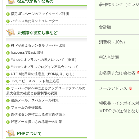
役立つかも？なもの
著作権リンク（クレ
指定URLページのファイルサイズ計測
パチスロ当たりシミュレーター
合計額
豆知識や役立ち事など
消費税（10%）
PHPが使えるレンタルサーバー比較
htaccessでBasic認証
税込合計額
Yahooジオプラスへの導入について（重要）
Yahooジオプラスでログイン不具合について
お名前または会社名
UTF-8使用時の注意点（BOMあり、なし）
JSでコピー＆ペースト禁止処理
メールアドレス
※
サーバーのphp.iniによるアップロードファイルの
最大容量の確認と容量制限の変更
迷惑メール、スパムメール対策
領収書（インボイス
フォームの基礎知識
※PDFでの送付とな
送信ボタン連打による多重送信防止
迷惑メール扱いされる場合の対策
PHPについて