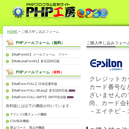
HOME
> ご購入申し込みフォーム
PHPメールフォーム（無料）
ご購入申し込みフォー
【MailForm01】メールフォーム フリー
【MultiLangForm01】多言語対応版
PHPメールフォーム
（有料）
クレジットカ
【MailForm-FULL】日本語通常版
カード番号な
【MailForm-FULL-MLang】多言語対応版
ざいませんの
【MailForm-FULL-SMTP】SMTP送信版
尚、カード会
有料版には以下の機能が付いています。
－エイチピ－
アドレス2重チェック機能
CSV保存機能
禁止ワード、禁止IP機能