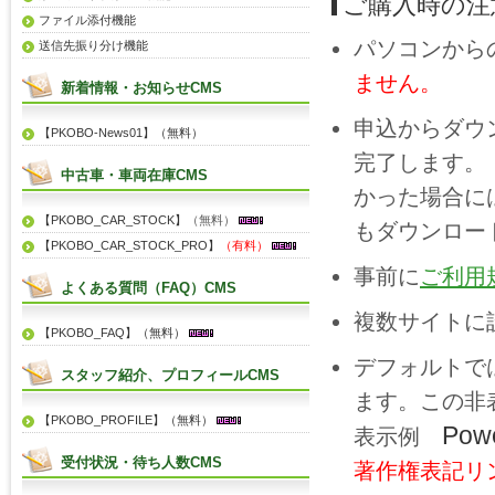
ご購入時の注
ファイル添付機能
パソコンから
送信先振り分け機能
ません。
新着情報・お知らせCMS
申込からダウ
【PKOBO-News01】（無料）
完了します。
中古車・車両在庫CMS
かった場合に
【PKOBO_CAR_STOCK】
（無料）
もダウンロー
【PKOBO_CAR_STOCK_PRO】
（有料）
事前に
ご利用
よくある質問（FAQ）CMS
複数サイトに
【PKOBO_FAQ】（無料）
デフォルトで
スタッフ紹介、プロフィールCMS
ます。この非表
【PKOBO_PROFILE】（無料）
Pow
表示例
受付状況・待ち人数CMS
著作権表記リ