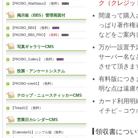
ク（クレジッ
【PKOBO_WaitStatus】（無料）
間違って購入
掲示板（BBS）管理画面付
っぱり著作権
【PKOBO_BBS】（無料）
などをご案内
【PKOBO_BBS_PRO】
（有料）
万が一設置予
写真ギャラリーCMS
サーバー名な
【PKOBO_Gallery】（無料）
させて頂きま
投票・アンケートシステム
有料版につき
【PKOBO-vote01】（無料）
明な点は遠慮
テロップ・ニュースティッカーCMS
カード利用明
【Telop01】（無料）
イチピ－コウ
営業日カレンダーCMS
領収書につい
【Calendar01】シンプル版（無料）