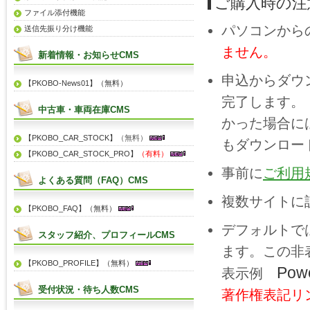
ご購入時の注
ファイル添付機能
パソコンから
送信先振り分け機能
ません。
新着情報・お知らせCMS
申込からダウ
【PKOBO-News01】（無料）
完了します。
中古車・車両在庫CMS
かった場合に
【PKOBO_CAR_STOCK】
（無料）
もダウンロー
【PKOBO_CAR_STOCK_PRO】
（有料）
事前に
ご利用
よくある質問（FAQ）CMS
複数サイトに
【PKOBO_FAQ】（無料）
デフォルトで
スタッフ紹介、プロフィールCMS
ます。この非表
【PKOBO_PROFILE】（無料）
Pow
表示例
受付状況・待ち人数CMS
著作権表記リ