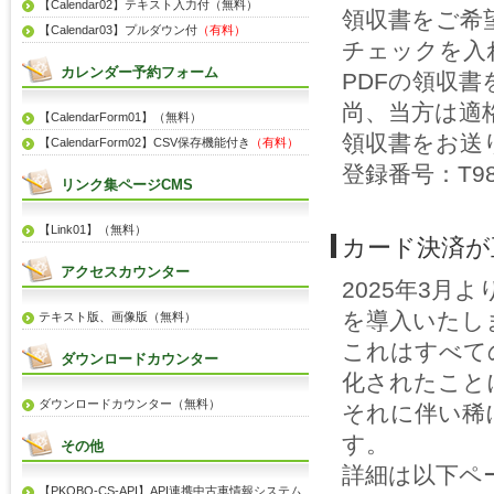
【Calendar02】テキスト入力付（無料）
領収書をご希
【Calendar03】プルダウン付
（有料）
チェックを入
カレンダー予約フォーム
PDFの領収
尚、当方は適
【CalendarForm01】（無料）
領収書をお送
【CalendarForm02】CSV保存機能付き
（有料）
登録番号：T981
リンク集ページCMS
【Link01】（無料）
カード決済が
アクセスカウンター
2025年3月
を導入いたし
テキスト版、画像版（無料）
これはすべて
ダウンロードカウンター
化されたこと
ダウンロードカウンター（無料）
それに伴い稀
す。
その他
詳細は以下ペ
【PKOBO-CS-API】API連携中古車情報システム