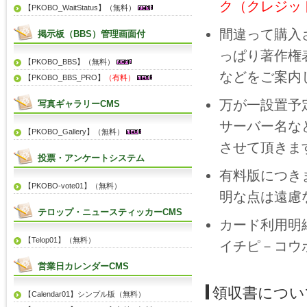
ク（クレジッ
【PKOBO_WaitStatus】（無料）
間違って購入
掲示板（BBS）管理画面付
っぱり著作権
【PKOBO_BBS】（無料）
などをご案内
【PKOBO_BBS_PRO】
（有料）
万が一設置予
写真ギャラリーCMS
サーバー名な
【PKOBO_Gallery】（無料）
させて頂きま
投票・アンケートシステム
有料版につき
【PKOBO-vote01】（無料）
明な点は遠慮
テロップ・ニュースティッカーCMS
カード利用明
【Telop01】（無料）
イチピ－コウ
営業日カレンダーCMS
領収書につい
【Calendar01】シンプル版（無料）