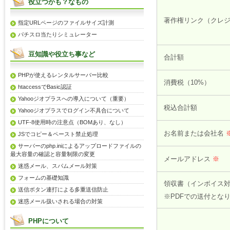
役立つかも？なもの
著作権リンク（クレ
指定URLページのファイルサイズ計測
パチスロ当たりシミュレーター
豆知識や役立ち事など
合計額
PHPが使えるレンタルサーバー比較
消費税（10%）
htaccessでBasic認証
Yahooジオプラスへの導入について（重要）
税込合計額
Yahooジオプラスでログイン不具合について
UTF-8使用時の注意点（BOMあり、なし）
お名前または会社名
JSでコピー＆ペースト禁止処理
サーバーのphp.iniによるアップロードファイルの
最大容量の確認と容量制限の変更
メールアドレス
※
迷惑メール、スパムメール対策
フォームの基礎知識
領収書（インボイス
送信ボタン連打による多重送信防止
※PDFでの送付とな
迷惑メール扱いされる場合の対策
PHPについて