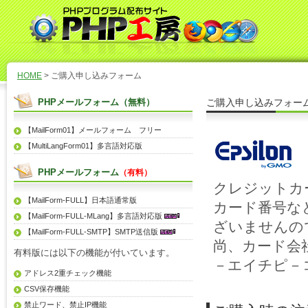
HOME
> ご購入申し込みフォーム
PHPメールフォーム（無料）
ご購入申し込みフォー
【MailForm01】メールフォーム フリー
【MultiLangForm01】多言語対応版
PHPメールフォーム
（有料）
クレジットカ
【MailForm-FULL】日本語通常版
カード番号な
【MailForm-FULL-MLang】多言語対応版
ざいませんの
【MailForm-FULL-SMTP】SMTP送信版
尚、カード会
有料版には以下の機能が付いています。
－エイチピ－
アドレス2重チェック機能
CSV保存機能
禁止ワード、禁止IP機能