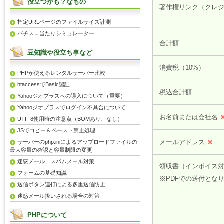
役立つかも？なもの
著作権リンク（クレ
指定URLページのファイルサイズ計測
パチスロ当たりシミュレーター
合計額
豆知識や役立ち事など
消費税（10%）
PHPが使えるレンタルサーバー比較
htaccessでBasic認証
税込合計額
Yahooジオプラスへの導入について（重要）
Yahooジオプラスでログイン不具合について
お名前または会社名
UTF-8使用時の注意点（BOMあり、なし）
JSでコピー＆ペースト禁止処理
メールアドレス
※
サーバーのphp.iniによるアップロードファイルの
最大容量の確認と容量制限の変更
迷惑メール、スパムメール対策
領収書（インボイス
フォームの基礎知識
※PDFでの送付とな
送信ボタン連打による多重送信防止
迷惑メール扱いされる場合の対策
PHPについて