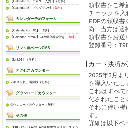
【Calendar02】テキスト入力付（無料）
領収書をご希
【Calendar03】プルダウン付
（有料）
チェックを入
カレンダー予約フォーム
PDFの領収
尚、当方は適
【CalendarForm01】（無料）
領収書をお送
【CalendarForm02】CSV保存機能付き
（有料）
登録番号：T981
リンク集ページCMS
【Link01】（無料）
カード決済が
アクセスカウンター
2025年3月
を導入いたし
テキスト版、画像版（無料）
これはすべて
ダウンロードカウンター
化されたこと
ダウンロードカウンター（無料）
それに伴い稀
す。
その他
詳細は以下ペ
【PKOBO-CS-API】API連携中古車情報システム