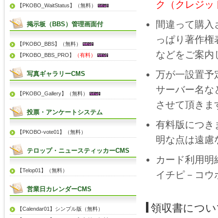
ク（クレジッ
【PKOBO_WaitStatus】（無料）
間違って購入
掲示板（BBS）管理画面付
っぱり著作権
【PKOBO_BBS】（無料）
などをご案内
【PKOBO_BBS_PRO】
（有料）
万が一設置予
写真ギャラリーCMS
サーバー名な
【PKOBO_Gallery】（無料）
させて頂きま
投票・アンケートシステム
有料版につき
【PKOBO-vote01】（無料）
明な点は遠慮
テロップ・ニュースティッカーCMS
カード利用明
【Telop01】（無料）
イチピ－コウ
営業日カレンダーCMS
領収書につい
【Calendar01】シンプル版（無料）