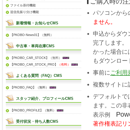
ご購入時の注
ファイル添付機能
パソコンから
送信先振り分け機能
ません。
新着情報・お知らせCMS
申込からダウ
【PKOBO-News01】（無料）
完了します。
中古車・車両在庫CMS
かった場合に
【PKOBO_CAR_STOCK】
（無料）
もダウンロー
【PKOBO_CAR_STOCK_PRO】
（有料）
事前に
ご利用
よくある質問（FAQ）CMS
複数サイトに
【PKOBO_FAQ】（無料）
デフォルトで
スタッフ紹介、プロフィールCMS
ます。この非表
【PKOBO_PROFILE】（無料）
Pow
表示例
受付状況・待ち人数CMS
著作権表記リ