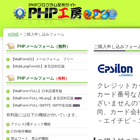
HOME
> ご購入申し込みフォーム
PHPメールフォーム（無料）
ご購入申し込みフォー
【MailForm01】メールフォーム フリー
【MultiLangForm01】多言語対応版
PHPメールフォーム
（有料）
クレジットカ
【MailForm-FULL】日本語通常版
カード番号な
【MailForm-FULL-MLang】多言語対応版
ざいませんの
【MailForm-FULL-SMTP】SMTP送信版
尚、カード会
有料版には以下の機能が付いています。
－エイチピ－
アドレス2重チェック機能
CSV保存機能
禁止ワード、禁止IP機能