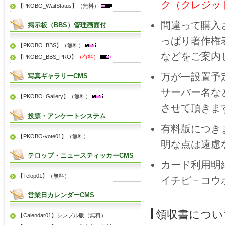
ク（クレジッ
【PKOBO_WaitStatus】（無料）
間違って購入
掲示板（BBS）管理画面付
っぱり著作権
【PKOBO_BBS】（無料）
などをご案内
【PKOBO_BBS_PRO】
（有料）
万が一設置予
写真ギャラリーCMS
サーバー名な
【PKOBO_Gallery】（無料）
させて頂きま
投票・アンケートシステム
有料版につき
【PKOBO-vote01】（無料）
明な点は遠慮
テロップ・ニュースティッカーCMS
カード利用明
【Telop01】（無料）
イチピ－コウ
営業日カレンダーCMS
領収書につい
【Calendar01】シンプル版（無料）