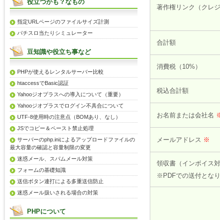
役立つかも？なもの
著作権リンク（クレ
指定URLページのファイルサイズ計測
パチスロ当たりシミュレーター
合計額
豆知識や役立ち事など
消費税（10%）
PHPが使えるレンタルサーバー比較
htaccessでBasic認証
税込合計額
Yahooジオプラスへの導入について（重要）
Yahooジオプラスでログイン不具合について
お名前または会社名
UTF-8使用時の注意点（BOMあり、なし）
JSでコピー＆ペースト禁止処理
メールアドレス
※
サーバーのphp.iniによるアップロードファイルの
最大容量の確認と容量制限の変更
迷惑メール、スパムメール対策
領収書（インボイス
フォームの基礎知識
※PDFでの送付とな
送信ボタン連打による多重送信防止
迷惑メール扱いされる場合の対策
PHPについて