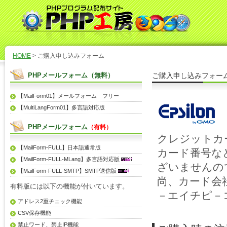
HOME
> ご購入申し込みフォーム
PHPメールフォーム（無料）
ご購入申し込みフォー
【MailForm01】メールフォーム フリー
【MultiLangForm01】多言語対応版
PHPメールフォーム
（有料）
クレジットカ
【MailForm-FULL】日本語通常版
カード番号な
【MailForm-FULL-MLang】多言語対応版
ざいませんの
【MailForm-FULL-SMTP】SMTP送信版
尚、カード会
有料版には以下の機能が付いています。
－エイチピ－
アドレス2重チェック機能
CSV保存機能
禁止ワード、禁止IP機能