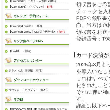
【Calendar02】テキスト入力付（無料）
領収書をご希
【Calendar03】プルダウン付
（有料）
チェックを入
カレンダー予約フォーム
PDFの領収
尚、当方は適
【CalendarForm01】（無料）
領収書をお送
【CalendarForm02】CSV保存機能付き
（有料）
登録番号：T981
リンク集ページCMS
【Link01】（無料）
カード決済が
アクセスカウンター
2025年3月
を導入いたし
テキスト版、画像版（無料）
これはすべて
ダウンロードカウンター
化されたこと
ダウンロードカウンター（無料）
それに伴い稀
す。
その他
詳細は以下ペ
【PKOBO-CS-API】API連携中古車情報システム