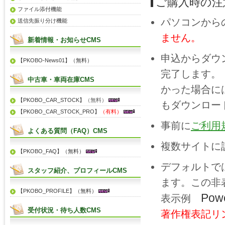
ご購入時の注
ファイル添付機能
パソコンから
送信先振り分け機能
ません。
新着情報・お知らせCMS
申込からダウ
【PKOBO-News01】（無料）
完了します。
中古車・車両在庫CMS
かった場合に
【PKOBO_CAR_STOCK】
（無料）
もダウンロー
【PKOBO_CAR_STOCK_PRO】
（有料）
事前に
ご利用
よくある質問（FAQ）CMS
複数サイトに
【PKOBO_FAQ】（無料）
デフォルトで
スタッフ紹介、プロフィールCMS
ます。この非表
【PKOBO_PROFILE】（無料）
Pow
表示例
受付状況・待ち人数CMS
著作権表記リ