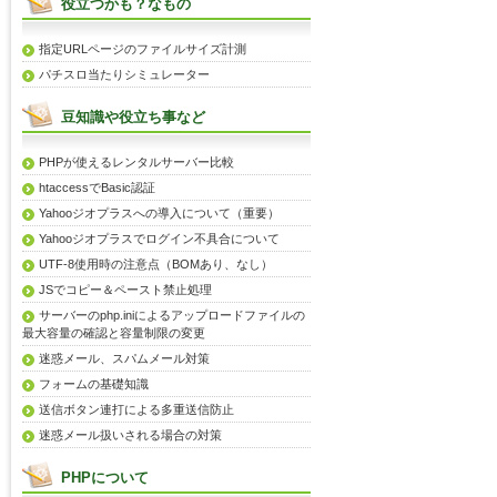
役立つかも？なもの
指定URLページのファイルサイズ計測
パチスロ当たりシミュレーター
豆知識や役立ち事など
PHPが使えるレンタルサーバー比較
htaccessでBasic認証
Yahooジオプラスへの導入について（重要）
Yahooジオプラスでログイン不具合について
UTF-8使用時の注意点（BOMあり、なし）
JSでコピー＆ペースト禁止処理
サーバーのphp.iniによるアップロードファイルの
最大容量の確認と容量制限の変更
迷惑メール、スパムメール対策
フォームの基礎知識
送信ボタン連打による多重送信防止
迷惑メール扱いされる場合の対策
PHPについて