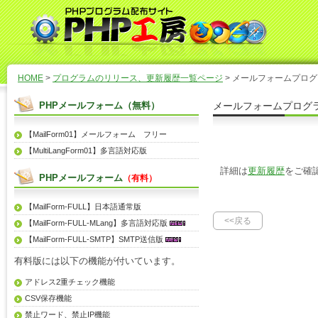
HOME
>
プログラムのリリース、更新履歴一覧ページ
> メールフォームプログラ
PHPメールフォーム（無料）
メールフォームプログラム
【MailForm01】メールフォーム フリー
【MultiLangForm01】多言語対応版
詳細は
更新履歴
をご確
PHPメールフォーム
（有料）
【MailForm-FULL】日本語通常版
<<戻る
【MailForm-FULL-MLang】多言語対応版
【MailForm-FULL-SMTP】SMTP送信版
有料版には以下の機能が付いています。
アドレス2重チェック機能
CSV保存機能
禁止ワード、禁止IP機能