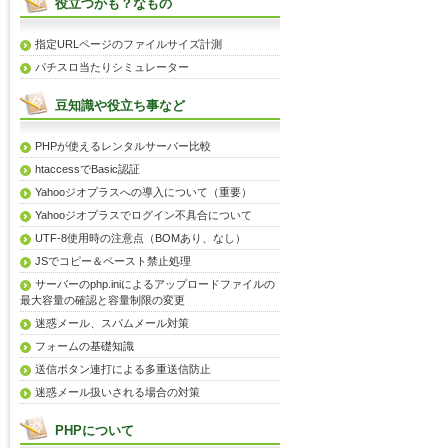
役立つかも？なもの
指定URLページのファイルサイズ計測
パチスロ当たりシミュレーター
豆知識や役立ち事など
PHPが使えるレンタルサーバー比較
htaccessでBasic認証
Yahooジオプラスへの導入について（重要）
Yahooジオプラスでログイン不具合について
UTF-8使用時の注意点（BOMあり、なし）
JSでコピー＆ペースト禁止処理
サーバーのphp.iniによるアップロードファイルの
最大容量の確認と容量制限の変更
迷惑メール、スパムメール対策
フォームの基礎知識
送信ボタン連打による多重送信防止
迷惑メール扱いされる場合の対策
PHPについて