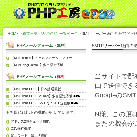
HOME
>
作業日誌（納品実績）一覧ページ
> SMTPサーバー経由の送信に仕
PHPメールフォーム（無料）
SMTPサーバー経由の
【MailForm01】メールフォーム フリー
【MultiLangForm01】多言語対応版
当サイトで配
PHPメールフォーム
（有料）
由で送信でき
【MailForm-FULL】日本語通常版
Googleの
【MailForm-FULL-MLang】多言語対応版
【MailForm-FULL-SMTP】SMTP送信版
有料版には以下の機能が付いています。
N様、この度
アドレス2重チェック機能
またの機会が
CSV保存機能
禁止ワード、禁止IP機能