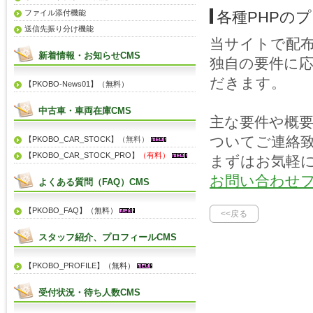
ファイル添付機能
各種PHPの
送信先振り分け機能
当サイトで配
新着情報・お知らせCMS
独自の要件に
だきます。
【PKOBO-News01】（無料）
中古車・車両在庫CMS
主な要件や概
ついてご連絡
【PKOBO_CAR_STOCK】
（無料）
【PKOBO_CAR_STOCK_PRO】
（有料）
まずはお気軽
お問い合わせ
よくある質問（FAQ）CMS
【PKOBO_FAQ】（無料）
<<戻る
スタッフ紹介、プロフィールCMS
【PKOBO_PROFILE】（無料）
受付状況・待ち人数CMS