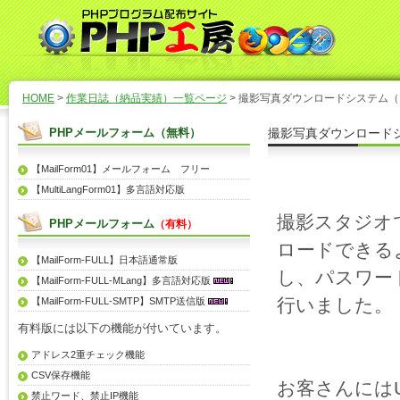
HOME
>
作業日誌（納品実績）一覧ページ
> 撮影写真ダウンロードシステム
PHPメールフォーム（無料）
撮影写真ダウンロード
【MailForm01】メールフォーム フリー
【MultiLangForm01】多言語対応版
撮影スタジオ
PHPメールフォーム
（有料）
ロードできる
【MailForm-FULL】日本語通常版
し、パスワー
【MailForm-FULL-MLang】多言語対応版
行いました。
【MailForm-FULL-SMTP】SMTP送信版
有料版には以下の機能が付いています。
アドレス2重チェック機能
CSV保存機能
お客さんには
禁止ワード、禁止IP機能