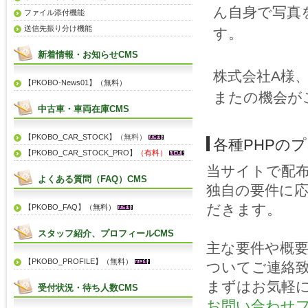
ん自身で写真
ファイル添付機能
送信先振り分け機能
す。
新着情報・お知らせCMS
株式会社A様
【PKOBO-News01】（無料）
またの機会が
中古車・車両在庫CMS
【PKOBO_CAR_STOCK】
（無料）
各種PHPの
【PKOBO_CAR_STOCK_PRO】
（有料）
当サイトで配
よくある質問（FAQ）CMS
独自の要件に
だきます。
【PKOBO_FAQ】（無料）
スタッフ紹介、プロフィールCMS
主な要件や概
【PKOBO_PROFILE】（無料）
ついてご連絡
まずはお気軽
受付状況・待ち人数CMS
お問い合わせ