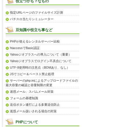
役立つかも？なもの
指定URLページのファイルサイズ計測
パチスロ当たりシミュレーター
豆知識や役立ち事など
PHPが使えるレンタルサーバー比較
htaccessでBasic認証
Yahooジオプラスへの導入について（重要）
Yahooジオプラスでログイン不具合について
UTF-8使用時の注意点（BOMあり、なし）
JSでコピー＆ペースト禁止処理
サーバーのphp.iniによるアップロードファイルの
最大容量の確認と容量制限の変更
迷惑メール、スパムメール対策
フォームの基礎知識
送信ボタン連打による多重送信防止
迷惑メール扱いされる場合の対策
PHPについて