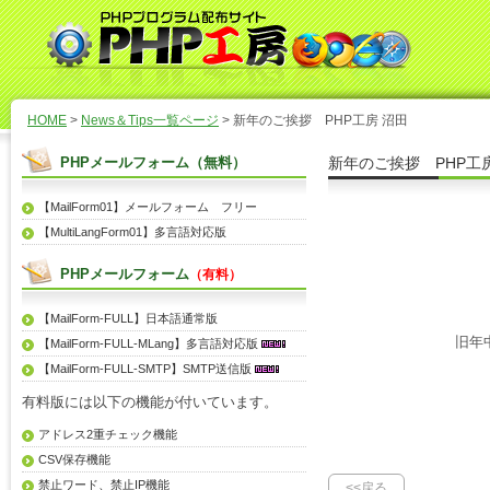
HOME
>
News＆Tips一覧ページ
> 新年のご挨拶 PHP工房 沼田
PHPメールフォーム（無料）
新年のご挨拶 PHP工
【MailForm01】メールフォーム フリー
【MultiLangForm01】多言語対応版
PHPメールフォーム
（有料）
【MailForm-FULL】日本語通常版
旧年
【MailForm-FULL-MLang】多言語対応版
【MailForm-FULL-SMTP】SMTP送信版
有料版には以下の機能が付いています。
アドレス2重チェック機能
CSV保存機能
禁止ワード、禁止IP機能
<<戻る