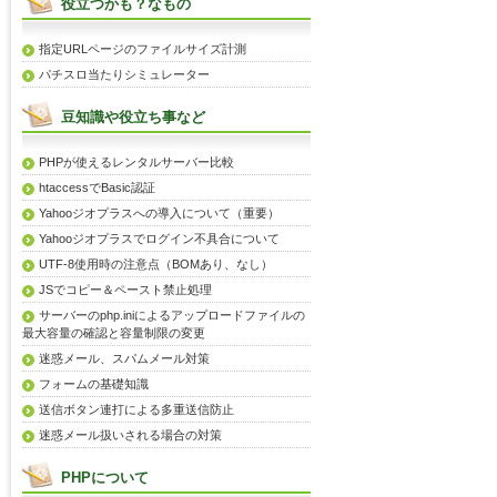
役立つかも？なもの
指定URLページのファイルサイズ計測
パチスロ当たりシミュレーター
豆知識や役立ち事など
PHPが使えるレンタルサーバー比較
htaccessでBasic認証
Yahooジオプラスへの導入について（重要）
Yahooジオプラスでログイン不具合について
UTF-8使用時の注意点（BOMあり、なし）
JSでコピー＆ペースト禁止処理
サーバーのphp.iniによるアップロードファイルの
最大容量の確認と容量制限の変更
迷惑メール、スパムメール対策
フォームの基礎知識
送信ボタン連打による多重送信防止
迷惑メール扱いされる場合の対策
PHPについて