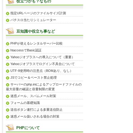
役立つかも？なもの
指定URLページのファイルサイズ計測
パチスロ当たりシミュレーター
豆知識や役立ち事など
PHPが使えるレンタルサーバー比較
htaccessでBasic認証
Yahooジオプラスへの導入について（重要）
Yahooジオプラスでログイン不具合について
UTF-8使用時の注意点（BOMあり、なし）
JSでコピー＆ペースト禁止処理
サーバーのphp.iniによるアップロードファイルの
最大容量の確認と容量制限の変更
迷惑メール、スパムメール対策
フォームの基礎知識
送信ボタン連打による多重送信防止
迷惑メール扱いされる場合の対策
PHPについて