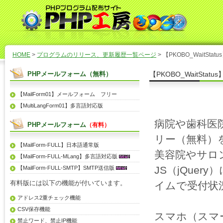
HOME
>
プログラムのリリース、更新履歴一覧ページ
> 【PKOBO_Wait
PHPメールフォーム（無料）
【PKOBO_WaitS
【MailForm01】メールフォーム フリー
【MultiLangForm01】多言語対応版
病院や歯科医
PHPメールフォーム
（有料）
リー（無料）
【MailForm-FULL】日本語通常版
美容院やサロ
【MailForm-FULL-MLang】多言語対応版
JS（jQue
【MailForm-FULL-SMTP】SMTP送信版
有料版には以下の機能が付いています。
イムで受付状
アドレス2重チェック機能
CSV保存機能
スマホ（スマ
禁止ワード、禁止IP機能