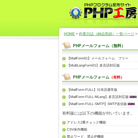
HOME
>
作業日誌（納品実績）一覧ページ
>
PHPメールフォーム（無料）
【MailForm01】メールフォーム フリー
【MultiLangForm01】多言語対応版
PHPメールフォーム
（有料）
【MailForm-FULL】日本語通常版
【MailForm-FULL-MLang】多言語対応版
【MailForm-FULL-SMTP】SMTP送信版
有料版には以下の機能が付いています。
アドレス2重チェック機能
CSV保存機能
禁止ワード、禁止IP機能