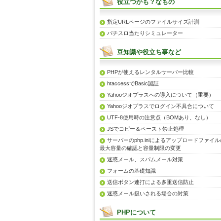
役立つかも？なもの
指定URLページのファイルサイズ計測
パチスロ当たりシミュレーター
豆知識や役立ち事など
PHPが使えるレンタルサーバー比較
htaccessでBasic認証
Yahooジオプラスへの導入について（重要）
Yahooジオプラスでログイン不具合について
UTF-8使用時の注意点（BOMあり、なし）
JSでコピー＆ペースト禁止処理
サーバーのphp.iniによるアップロードファイル
最大容量の確認と容量制限の変更
迷惑メール、スパムメール対策
フォームの基礎知識
送信ボタン連打による多重送信防止
迷惑メール扱いされる場合の対策
PHPについて