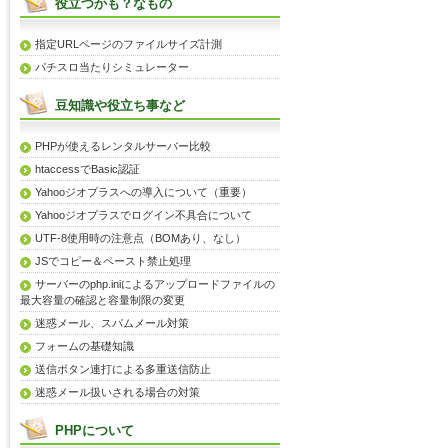
役立つかも？なもの
指定URLページのファイルサイズ計測
パチスロ当たりシミュレーター
豆知識や役立ち事など
PHPが使えるレンタルサーバー比較
htaccessでBasic認証
Yahooジオプラスへの導入について（重要）
Yahooジオプラスでログイン不具合について
UTF-8使用時の注意点（BOMあり、なし）
JSでコピー＆ペースト禁止処理
サーバーのphp.iniによるアップロードファイルの
最大容量の確認と容量制限の変更
迷惑メール、スパムメール対策
フォームの基礎知識
送信ボタン連打による多重送信防止
迷惑メール扱いされる場合の対策
PHPについて