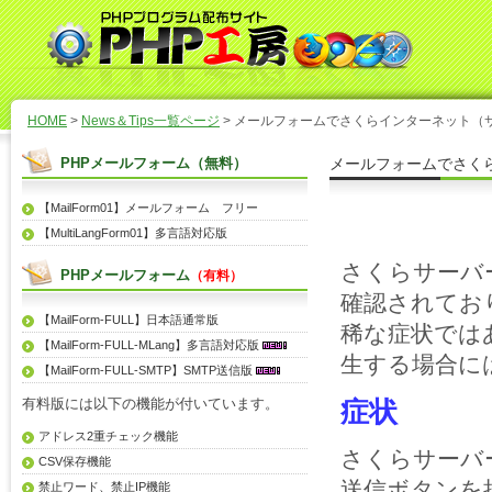
HOME
>
News＆Tips一覧ページ
> メールフォームでさくらインターネット（
PHPメールフォーム（無料）
メールフォームでさく
【MailForm01】メールフォーム フリー
【MultiLangForm01】多言語対応版
さくらサーバ
PHPメールフォーム
（有料）
確認されてお
【MailForm-FULL】日本語通常版
稀な症状では
【MailForm-FULL-MLang】多言語対応版
生する場合に
【MailForm-FULL-SMTP】SMTP送信版
有料版には以下の機能が付いています。
症状
アドレス2重チェック機能
さくらサーバ
CSV保存機能
送信ボタン
禁止ワード、禁止IP機能