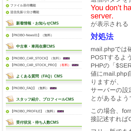
You don’t ha
ファイル添付機能
送信先振り分け機能
server.
が表示される
新着情報・お知らせCMS
対処法
【PKOBO-News01】（無料）
中古車・車両在庫CMS
mail.php
POSTするよ
【PKOBO_CAR_STOCK】
（無料）
PHPの「$SERV
【PKOBO_CAR_STOCK_PRO】
（有料）
値にmail.
よくある質問（FAQ）CMS
りますが、
【PKOBO_FAQ】（無料）
サーバーの設
とがあるよう
スタッフ紹介、プロフィールCMS
この場合、fo
【PKOBO_PROFILE】（無料）
接記述すれば
受付状況・待ち人数CMS