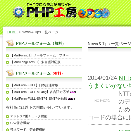
HOME
> News＆Tips一覧ページ
PHPメールフォーム（無料）
News＆Tips 一覧ペー
【MailForm01】メールフォーム フリー
【MultiLangForm01】多言語対応版
PHPメールフォーム
（有料）
2014/01/24
NT
うまくいかない
【MailForm-FULL】日本語通常版
【MailForm-FULL-MLang】多言語対応版
NT
【MailForm-FULL-SMTP】SMTP送信版
のデ
有料版には以下の機能が付いています。
ため
コードの場合には
アドレス2重チェック機能
CSV保存機能
禁止ワード、禁止IP機能