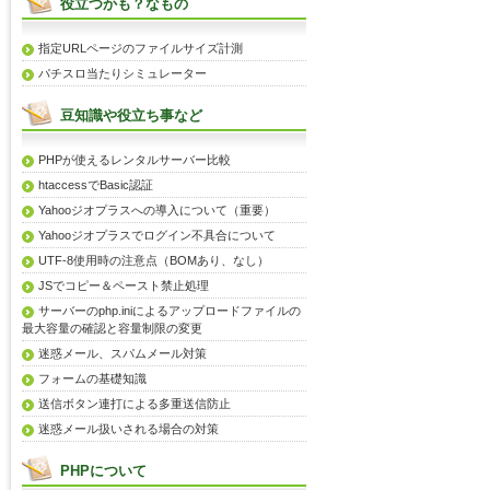
役立つかも？なもの
指定URLページのファイルサイズ計測
パチスロ当たりシミュレーター
豆知識や役立ち事など
PHPが使えるレンタルサーバー比較
htaccessでBasic認証
Yahooジオプラスへの導入について（重要）
Yahooジオプラスでログイン不具合について
UTF-8使用時の注意点（BOMあり、なし）
JSでコピー＆ペースト禁止処理
サーバーのphp.iniによるアップロードファイルの
最大容量の確認と容量制限の変更
迷惑メール、スパムメール対策
フォームの基礎知識
送信ボタン連打による多重送信防止
迷惑メール扱いされる場合の対策
PHPについて