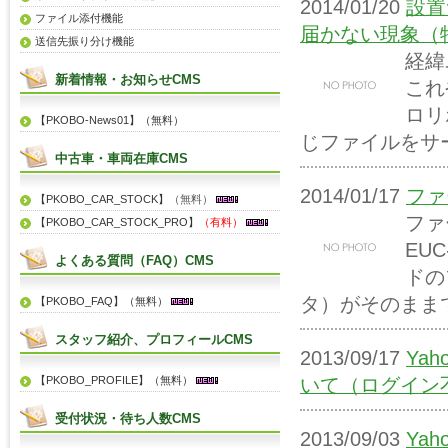
2014/01/20
設置
ファイル添付機能
届かない現象（
送信先振り分け機能
経緯
新着情報・お知らせCMS
これ
ロリ
【PKOBO-News01】（無料）
じファイルをサー
中古車・車両在庫CMS
2014/01/17
ファ
【PKOBO_CAR_STOCK】
（無料）
ファ
【PKOBO_CAR_STOCK_PRO】
（有料）
EU
よくある質問（FAQ）CMS
ドの
タ）がそのままで
【PKOBO_FAQ】（無料）
スタッフ紹介、プロフィールCMS
2013/09/17
Ya
【PKOBO_PROFILE】（無料）
いて（ログイン
受付状況・待ち人数CMS
2013/09/03
Ya