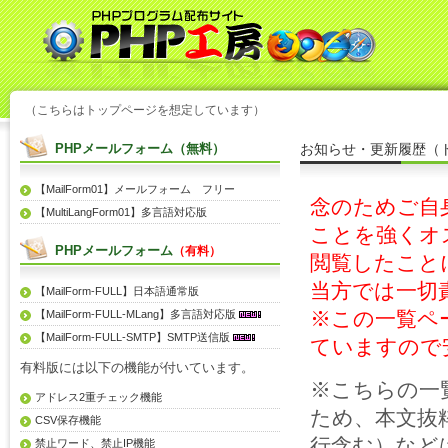
（こちらはトップページを想定しています）
PHPメールフォーム（無料）
お知らせ・更新履歴（
【MailForm01】メールフォーム フリー
念のためご自
【MultiLangForm01】多言語対応版
ことを強くオ
PHPメールフォーム
（有料）
閲覧したこと
当方では一切
【MailForm-FULL】日本語通常版
※この一覧ペ
【MailForm-FULL-MLang】多言語対応版
【MailForm-FULL-SMTP】SMTP送信版
ていますので
有料版には以下の機能が付いています。
※こちらの一
アドレス2重チェック機能
ため、本文抜
CSV保存機能
行含む）など
禁止ワード、禁止IP機能