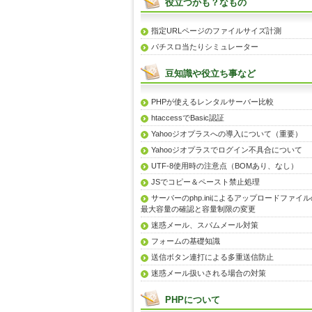
役立つかも？なもの
指定URLページのファイルサイズ計測
パチスロ当たりシミュレーター
豆知識や役立ち事など
PHPが使えるレンタルサーバー比較
htaccessでBasic認証
Yahooジオプラスへの導入について（重要）
Yahooジオプラスでログイン不具合について
UTF-8使用時の注意点（BOMあり、なし）
JSでコピー＆ペースト禁止処理
サーバーのphp.iniによるアップロードファイル
最大容量の確認と容量制限の変更
迷惑メール、スパムメール対策
フォームの基礎知識
送信ボタン連打による多重送信防止
迷惑メール扱いされる場合の対策
PHPについて