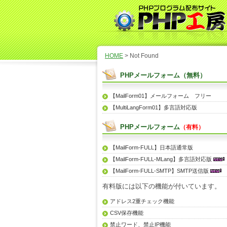
HOME
> Not Found
PHPメールフォーム（無料）
【MailForm01】メールフォーム フリー
【MultiLangForm01】多言語対応版
PHPメールフォーム
（有料）
【MailForm-FULL】日本語通常版
【MailForm-FULL-MLang】多言語対応版
【MailForm-FULL-SMTP】SMTP送信版
有料版には以下の機能が付いています。
アドレス2重チェック機能
CSV保存機能
禁止ワード、禁止IP機能